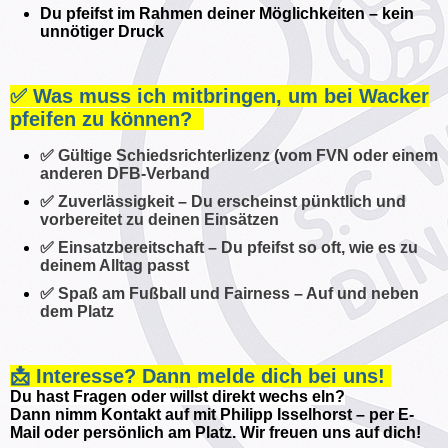
Du pfeifst im Rahmen deiner Möglichkeiten – kein
unnötiger Druck
✅ Was muss ich mitbringen, um bei Wacker
pfeifen zu können?
✅ Gültige Schiedsrichterlizenz (vom FVN oder einem
anderen DFB-Verband
✅ Zuverlässigkeit – Du erscheinst pünktlich und
vorbereitet zu deinen Einsätzen
✅ Einsatzbereitschaft – Du pfeifst so oft, wie es zu
deinem Alltag passt
✅ Spaß am Fußball und Fairness – Auf und neben
dem Platz
📩
Interesse? Dann melde dich bei uns!
Du hast Fragen oder willst direkt wechs
eln?
Dann nimm Kontakt auf mit Philipp Isselhorst – per E-
Mail oder persönlich am Platz. Wir freuen uns auf dich!