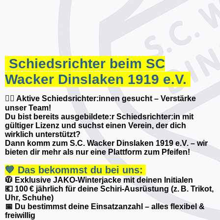
Schiedsrichter beim SC
Wacker Dinslaken 1919 e.V.
🧑‍⚖️ Aktive Schiedsrichter:innen gesucht – Verstärke
unser Team!
Du bist bereits ausgebildete:r Schiedsrichter:in mit
gültiger Lizenz und suchst einen Verein, der dich
wirklich unterstützt?
Dann komm zum S.C. Wacker Dinslaken 1919 e.V. – wir
bieten dir mehr als nur eine Plattform zum Pfeifen!
💙 Das bekommst du bei uns:
🧥 Exklusive JAKO-Winterjacke mit deinen Initialen
💶 100 € jährlich für deine Schiri-Ausrüstung (z. B. Trikot,
Uhr, Schuhe)
📅 Du bestimmst deine Einsatzanzahl – alles flexibel &
freiwillig